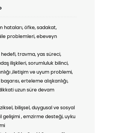
?
şim hataları, öfke, sadakat,
aile problemleri, ebeveyn
r hedefi, travma, yas süreci,
ş ilişkileri, sorumluluk bilinci,
lığı ,iletişim ve uyum problemi,
l başarısı, erteleme alışkanlığı,
, dikkati uzun süre devam
ziksel, bilişsel, duygusal ve sosyal
il gelişimi , emzirme desteği, uyku
imi
teknoloji bağımlılığı, ergenlik