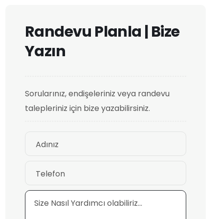
R
a
n
d
e
v
u
P
l
a
n
l
a
|
B
i
z
e
Y
a
z
ı
n
Sorularınız, endişeleriniz veya randevu
talepleriniz için bize yazabilirsiniz.