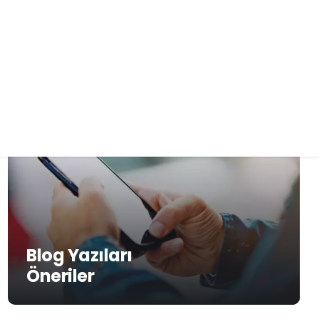
0532 329 00 74
bilgi@idempsikoloji.com
B
l
o
g
Y
a
z
ı
l
a
r
ı
Ö
n
e
r
i
l
e
r