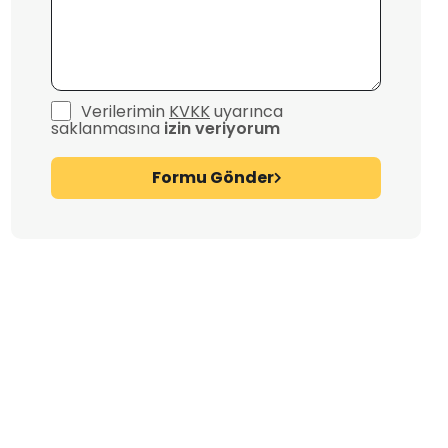
Verilerimin
KVKK
uyarınca
saklanmasına
izin veriyorum
Formu Gönder