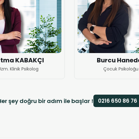
atma KABAKÇI
Burcu Haned
Uzm. Klinik Psikolog
Çocuk Psikoloğu
Her şey doğru bir adım ile başlar !
0216 650 86 76