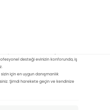
aşmak ve kendinizi yeniden keşfetmek
duruyor? Özel İDEM Aile Danışmanlık
rofesyonel desteği evinizin konforunda, iş
z.
 sizin için en uygun danışmanlık
iniz. Şimdi harekete geçin ve kendinize