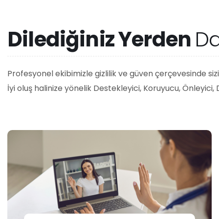
D
i
l
e
d
i
ğ
i
n
i
z
Y
e
r
d
e
n
D
Profesyonel ekibimizle gizlilik ve güven çerçevesinde siz
İyi oluş halinize yönelik Destekleyici, Koruyucu, Önleyici,
Online Psikolojik