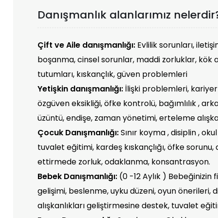
Danışmanlık alanlarımız nelerdir
Çift ve Aile danışmanlığı:
Evlilik sorunları, ileti
boşanma, cinsel sorunlar, maddi zorluklar, kök 
tutumları, kıskançlık, güven problemleri
Yetişkin danışmanlığı:
İlişki problemleri, kariye
özgüven eksikliği, öfke kontrolü, bağımlılık , arkada
üzüntü, endişe, zaman yönetimi, erteleme alışkan
Çocuk Danışmanlığı:
Sınır koyma , disiplin , oku
tuvalet eğitimi, kardeş kıskançlığı, öfke sorunu
ettirmede zorluk, odaklanma, konsantrasyon.
Bebek Danışmanlığı:
(0 -12 Aylık ) Bebeğinizin fi
gelişimi, beslenme, uyku düzeni, oyun önerileri, d
alışkanlıkları geliştirmesine destek, tuvalet eğit
Ergen Danışmanlığı:
Sınır koyma, Okul başarısı, 