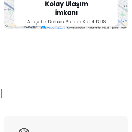
İmkanı
Ataşehir Deluxia Palace Kat:4 D:118
Merkezimize kolayca ulaşabilirsiniz.
l
🧭