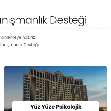
a
n
ı
ş
m
a
n
l
ı
k
D
e
s
t
e
ğ
i
i dinlemeye hazırız.
 Danışmanlık Desteği...
Yüz Yüze Psikolojik
Danışmanlık