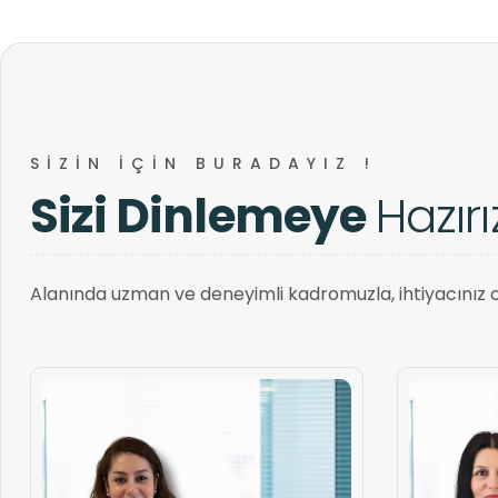
SIZIN IÇIN BURADAYIZ !
S
i
z
i
D
i
n
l
e
m
e
y
e
H
a
z
ı
r
ı
Alanında uzman ve deneyimli kadromuzla, ihtiyacınız ol