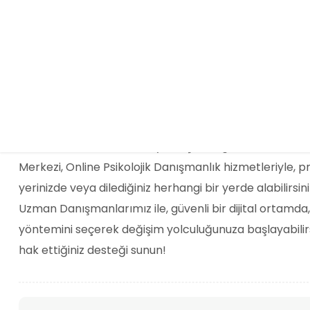
Hayatın yoğun temposunda, duygusal yüklerinizi payl
için bir danışmana mı ihtiyaç duyuyorsunuz?
Ancak zaman, mesafe veya başka engeller mi sizi dur
Merkezi, Online Psikolojik Danışmanlık hizmetleriyle, p
yerinizde veya dilediğiniz herhangi bir yerde alabilirsini
Uzman Danışmanlarımız ile, güvenli bir dijital ortamda,
yöntemini seçerek değişim yolculuğunuza başlayabilirs
hak ettiğiniz desteği sunun!