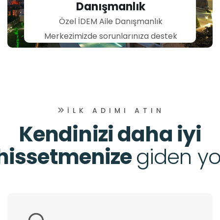
Özel İDEM Aile Danışmanlık
Merkezimizde sorunlarınıza destek
vermek için hazırız.
ILK ADIMI ATIN
Kendinizi daha iyi
hissetmenize
giden yo
🔍