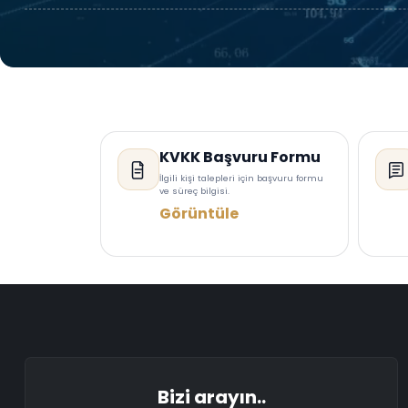
KVKK Başvuru Formu
İlgili kişi talepleri için başvuru formu
ve süreç bilgisi.
Görüntüle
Bizi arayın..