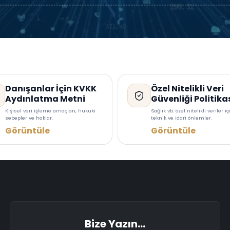
Danışanlar İçin KVKK
Özel Nitelikli Veri
Aydınlatma Metni
Güvenliği Politika
Kişisel veri işleme amaçları, hukuki
Sağlık vb. özel nitelikli veriler iç
sebepler ve haklar.
teknik ve idari önlemler.
Görüntüle
Görüntüle
Bize Yazın...