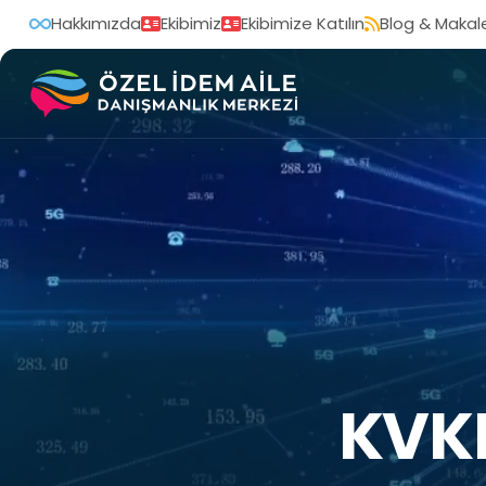
Hakkımızda
Ekibimiz
Ekibimize Katılın
Blog & Makal
KVK