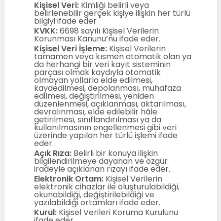
Kişisel Veri:
Kimliği belirli veya
belirlenebilir gerçek kişiye ilişkin her türlü
bilgiyi ifade eder
KVKK:
6698 sayılı Kişisel Verilerin
Korunması Kanunu’nu ifade eder.
Kişisel Veri İşleme:
Kişisel Verilerin
tamamen veya kısmen otomatik olan ya
da herhangi bir veri kayıt sisteminin
parçası olmak kaydıyla otomatik
olmayan yollarla elde edilmesi,
kaydedilmesi, depolanması, muhafaza
edilmesi, değiştirilmesi, yeniden
düzenlenmesi, açıklanması, aktarılması,
devralınması, elde edilebilir hâle
getirilmesi, sınıflandırılması ya da
kullanılmasının engellenmesi gibi veri
üzerinde yapılan her türlü işlemi ifade
eder.
Açık Rıza:
Belirli bir konuya ilişkin
bilgilendirilmeye dayanan ve özgür
iradeyle açıklanan rızayı ifade eder.
Elektronik Ortam:
Kişisel Verilerin
elektronik cihazlar ile oluşturulabildiği,
okunabildiği, değiştirilebildiği ve
yazılabildiği ortamları ifade eder.
Kurul:
Kişisel Verileri Koruma Kurulunu
ifade eder.