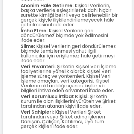
Anonim Hale Getirme:
Kişisel Verilerin,
başka verilerle eşleştirilerek dahi hiçbir
surette kimliği belirli veya belirlenebilir bir
gerçek kişiyle ilişkilendirilemeyecek hâle
getirilmesini ifade eder.
İmha Etme:
Kişisel Verilerin geri
döndürülemez biçimde yok edilmesini
ifade eder.
Silme:
Kişisel Verilerin geri döndürülemez
biçimde temizlenmesi yahut ilgili
kullanıcılar için erişilemez hale getirmeyi
ifade eder.
Veri Envanteri:
Şirketin Kişisel Veri İşleme
faaliyetlerine yönelik olarak Kişisel Veri
İşleme süreç ve yöntemleri, Kişisel Veri
İşleme amaçları, veri kategorisi, Kişisel
Verilerin aktarıldığı üçüncü kişiler vb.
bilgileri ihtiva eden envanteri ifade eder.
Veri Sorumlusu İrtibat Kişisi:
Şirketin
Kurum ile olan ilişkilerini yürüten ve Şirket
tarafından atanan kişiyi ifade eder.
Veri Sahipleri:
Kişisel Verileri Şirket
tarafından veya Şirket adına işlenen
Danışan, Çalışan, Katılımcı, Üye tüm
gerçek kişileri ifade eder.