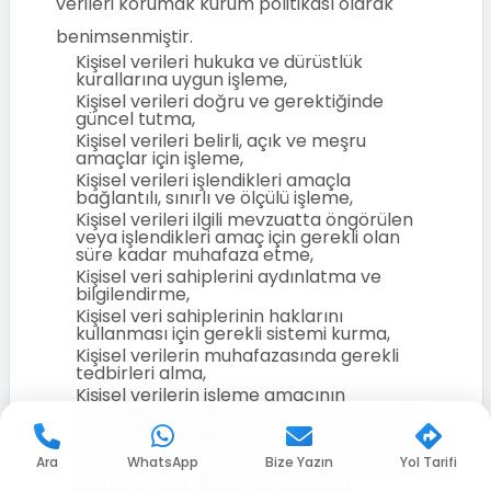
verileri korumak kurum politikası olarak
benimsenmiştir.
Kişisel verileri hukuka ve dürüstlük
kurallarına uygun işleme,
Kişisel verileri doğru ve gerektiğinde
güncel tutma,
Kişisel verileri belirli, açık ve meşru
amaçlar için işleme,
Kişisel verileri işlendikleri amaçla
bağlantılı, sınırlı ve ölçülü işleme,
Kişisel verileri ilgili mevzuatta öngörülen
veya işlendikleri amaç için gerekli olan
süre kadar muhafaza etme,
Kişisel veri sahiplerini aydınlatma ve
bilgilendirme,
Kişisel veri sahiplerinin haklarını
kullanması için gerekli sistemi kurma,
Kişisel verilerin muhafazasında gerekli
tedbirleri alma,
Kişisel verilerin işleme amacının
gereklilikleri doğrultusunda üçüncü kişilere
aktarılmasında, ilgili mevzuata ve KVK
Kurulu düzenlemelerine uygun davranma,
Ara
WhatsApp
Bize Yazın
Yol Tarifi
Özel nitelikli kişisel verilerin işlenmesine ve
korunmasına gerekli hassasiyeti