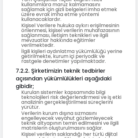
kullanımlara maruz kalmamasını
sağlamak için gizli belgeleri imha etmek
üzere evrak imha etme yöntemi
kullanacaklardır.
Kişisel Verilere hukuka aykırı erişilmesinin
önlenmesi, kişisel verilerin muhafazasının
sağlanması, iletişim teknikleri ve ilgili
mevzuatlar hakkında eğitimler
verilmektedir.
İlgili kişileri aydınlatma yükümlülüğü yerine
getirilmekte, kurum içi periyodik ve
rastgele denetimler yapılmaktadır.
7.2.2. Şirketimizin teknik tedbirler
açısından yükümlülükleri aşağıdaki
gibidir;
Kurulan sistemler kapsamında bilgi
teknolojileri risk değerlendirmesi ve iş etki
analizinin gerçekleştirilmesi süreçlerini
yürütür.
Verilerin kurum dışına sızmasını
engelleyecek veyahut gözlemleyecek
teknik altyapının temin edilmesini ve ilgili
matrislerin oluşturulmasını sağlar.
Kişisel verilerin saklandığı her türlü dijital