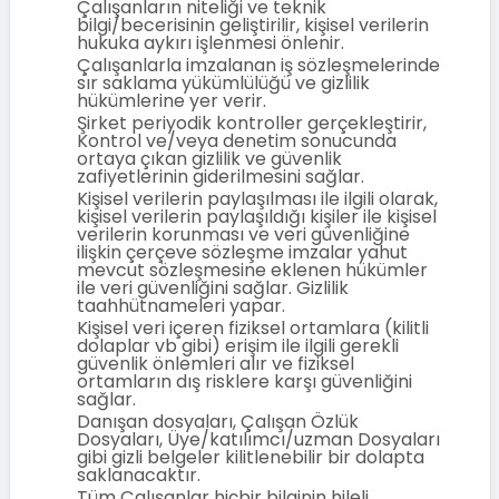
Çalışanların niteliği ve teknik
bilgi/becerisinin geliştirilir, kişisel verilerin
hukuka aykırı işlenmesi önlenir.
Çalışanlarla imzalanan iş sözleşmelerinde
sır saklama yükümlülüğü ve gizlilik
hükümlerine yer verir.
Şirket periyodik kontroller gerçekleştirir,
Kontrol ve/veya denetim sonucunda
ortaya çıkan gizlilik ve güvenlik
zafiyetlerinin giderilmesini sağlar.
Kişisel verilerin paylaşılması ile ilgili olarak,
kişisel verilerin paylaşıldığı kişiler ile kişisel
verilerin korunması ve veri güvenliğine
ilişkin çerçeve sözleşme imzalar yahut
mevcut sözleşmesine eklenen hükümler
ile veri güvenliğini sağlar. Gizlilik
taahhütnameleri yapar.
Kişisel veri içeren fiziksel ortamlara (kilitli
dolaplar vb gibi) erişim ile ilgili gerekli
güvenlik önlemleri alır ve fiziksel
ortamların dış risklere karşı güvenliğini
sağlar.
Danışan dosyaları, Çalışan Özlük
Dosyaları, Üye/katılımcı/uzman Dosyaları
gibi gizli belgeler kilitlenebilir bir dolapta
saklanacaktır.
Tüm Çalışanlar hiçbir bilginin hileli